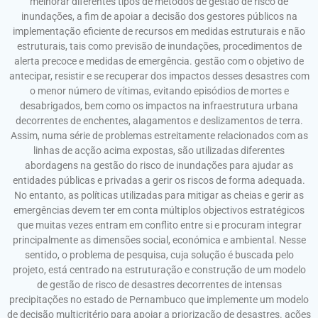
melhorar diferentes tipos de métodos de gestão de risco de
inundações, a fim de apoiar a decisão dos gestores públicos na
implementação eficiente de recursos em medidas estruturais e não
estruturais, tais como previsão de inundações, procedimentos de
alerta precoce e medidas de emergência. gestão com o objetivo de
antecipar, resistir e se recuperar dos impactos desses desastres com
o menor número de vítimas, evitando episódios de mortes e
desabrigados, bem como os impactos na infraestrutura urbana
decorrentes de enchentes, alagamentos e deslizamentos de terra.
Assim, numa série de problemas estreitamente relacionados com as
linhas de acção acima expostas, são utilizadas diferentes
abordagens na gestão do risco de inundações para ajudar as
entidades públicas e privadas a gerir os riscos de forma adequada.
No entanto, as políticas utilizadas para mitigar as cheias e gerir as
emergências devem ter em conta múltiplos objectivos estratégicos
que muitas vezes entram em conflito entre si e procuram integrar
principalmente as dimensões social, económica e ambiental. Nesse
sentido, o problema de pesquisa, cuja solução é buscada pelo
projeto, está centrado na estruturação e construção de um modelo
de gestão de risco de desastres decorrentes de intensas
precipitações no estado de Pernambuco que implemente um modelo
de decisão multicritério para apoiar a priorização de desastres. ações